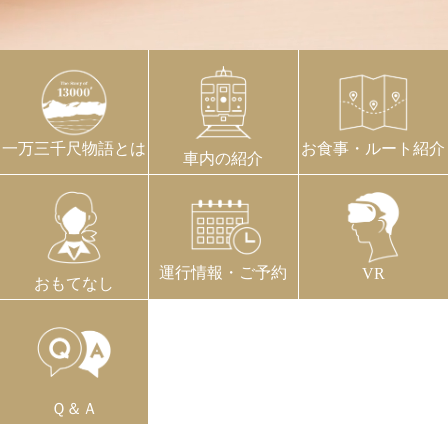
一万三千尺物語とは
お食事・ルート紹介
車内の紹介
運⾏情報・ご予約
VR
おもてなし
Ｑ＆Ａ